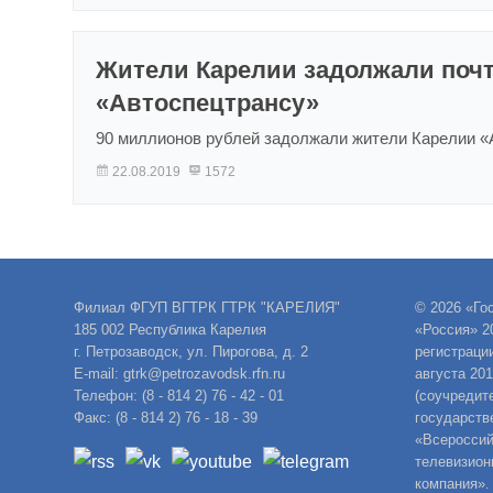
Жители Карелии задолжали почт
«Автоспецтрансу»
90 миллионов рублей задолжали жители Карелии «
22.08.2019
1572
Филиал ФГУП ВГТРК ГТРК "КАРЕЛИЯ"
© 2026 «Го
185 002 Республика Карелия
«Россия» 2
г. Петрозаводск, ул. Пирогова, д. 2
регистраци
E-mail: gtrk@petrozavodsk.rfn.ru
августа 20
Телефон: (8 - 814 2) 76 - 42 - 01
(соучредит
Факс: (8 - 814 2) 76 - 18 - 39
государств
«Всероссий
телевизион
компания».