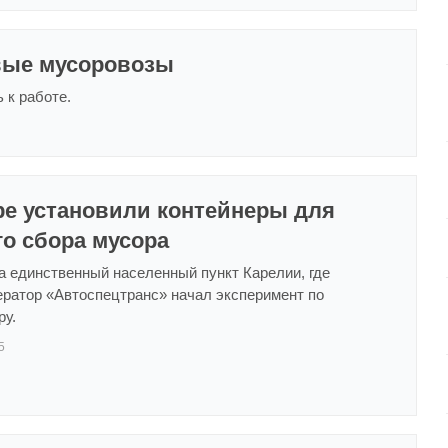
вые мусоровозы
 к работе.
ре установили контейнеры для
о сбора мусора
а единственный населенный пункт Карелии, где
ератор «Автоспецтранс» начал эксперимент по
ру.
5