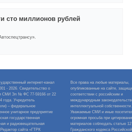
и сто миллионов рублей
Автоспецтрансу».
сударственный интернет-канал
Все права на любые материалы,
001 - 2026. Свидетельство о
опубликованные на сайте, защищ
и СМИ Эл № ФС 77-59166 от 22
соответствии с российским и
14 года. Учредитель
международным законодательств
ели) – федеральное
интеллектуальной собственности.
енное унитарное предприятие
Уважаемые СМИ и иные посетител
ская государственная
огромная просьба при цитировани
ная и радиовещательная
материалов соблюдать статью 12
 Редактор сайта «ГТРК
Гражданского кодекса Российской