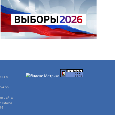
ены в
ом об
и сайта,
и наших
74