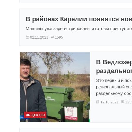
В районах Карелии появятся но
Машины уже зарегистрированы и готовы приступить
02.11.2021
1595
В Ведлозе
раздельног
Это первый и пок
региональный оп
раздельному сбо
12.10.2021
125
ОБЩЕСТВО