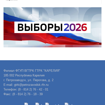
Филиал ФГУП ВГТРК ГТРК "КАРЕЛИЯ"
185 002 Республика Карелия
г. Петрозаводск, ул. Пирогова, д. 2
E-mail: gtrk@petrozavodsk.rfn.ru
Телефон: (8 - 814 2) 76 - 42 - 01
Факс: (8 - 814 2) 76 - 18 - 39