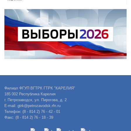
Филиал ФГУП ВГТРК ГТРК "КАРЕЛИЯ"
185 002 Республика Карелия
г. Петрозаводск, ул. Пирогова, д. 2
E-mail: gtrk@petrozavodsk.rfn.ru
Телефон: (8 - 814 2) 76 - 42 - 01
Факс: (8 - 814 2) 76 - 18 - 39