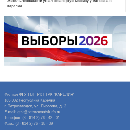
Житель Ленобласти угнал незапертую машину у магазина в
Карелии
Филиал ФГУП ВГТРК ГТРК "КАРЕЛИЯ"
185 002 Республика Карелия
г. Петрозаводск, ул. Пирогова, д. 2
E-mail: gtrk@petrozavodsk.rfn.ru
Телефон: (8 - 814 2) 76 - 42 - 01
Факс: (8 - 814 2) 76 - 18 - 39