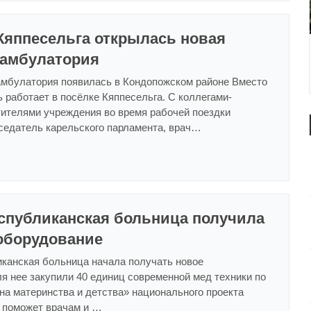
Кяппесельга открылась новая
 амбулатория
амбулатория появилась в Кондопожском районе Вместо
ь работает в посёлке Кяппесельга. С коллегами-
тителями учреждения во время рабочей поездки
седатель карельского парламента, врач…
еспубликанская больница получила
оборудование
иканская больница начала получать новое
я нее закупили 40 единиц современной мед техники по
на материнства и детства» национального проекта
а поможет врачам и …