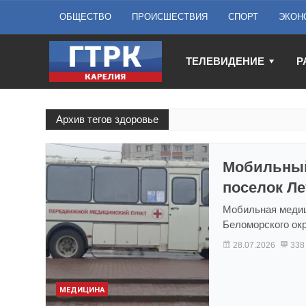
ОБЩЕСТВО
ПРОИСШЕСТВИЯ
СПОРТ
ЭКОН
ТЕЛЕВИДЕНИЕ
Р
Архив тегов здоровье
Мобильный
поселок Л
Мобильная медиц
Беломорского окр
28.07.2026
338
МЕДИЦИНА