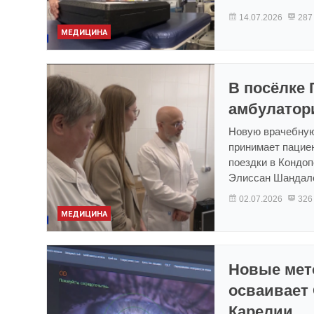
14.07.2026
287
МЕДИЦИНА
В посёлке 
амбулатор
Новую врачебную
принимает пацие
поездки в Кондо
Элиссан Шандал
02.07.2026
326
МЕДИЦИНА
Новые мет
осваивает
Карелии