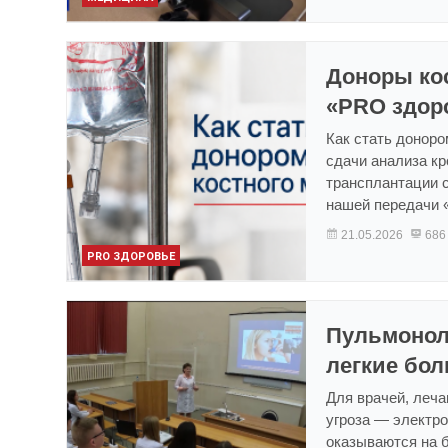
Доноры кос
«PRO здоро
Как стать доноро
сдачи анализа кр
трансплантации с
нашей передачи 
21.05.2026
686
PRO ЗДОРОВЬЕ
Пульмонол
легкие бол
Для врачей, леч
угроза — электро
оказываются на б