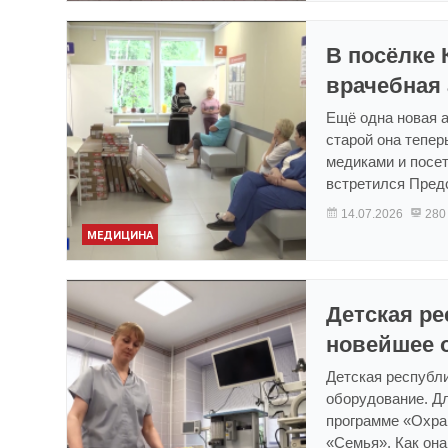
В посёлке 
врачебная
Ещё одна новая 
старой она тепер
медиками и посе
встретился Пред
14.07.2026
280
МЕДИЦИНА
Детская р
новейшее 
Детская республ
оборудование. Дл
программе «Охра
«Семья». Как он