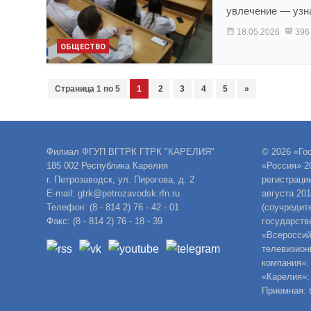
увлечение — уз
18.05.2026
396
ОБЩЕСТВО
Страница 1 по 5
1
2
3
4
5
»
Филиал ФГУП ВГТРК ГТРК "КАРЕЛИЯ"
© 2026 «Го
185 002 Республика Карелия
«Россия» 2
г. Петрозаводск, ул. Пирогова, д. 2
регистраци
E-mail: gtrk@petrozavodsk.rfn.ru
августа 20
Телефон: (8 - 814 2) 76 - 42 - 01
(соучредит
Факс: (8 - 814 2) 76 - 18 - 39
государств
«Всероссий
телевизион
компания».
«Карелия»:
Приемная: t