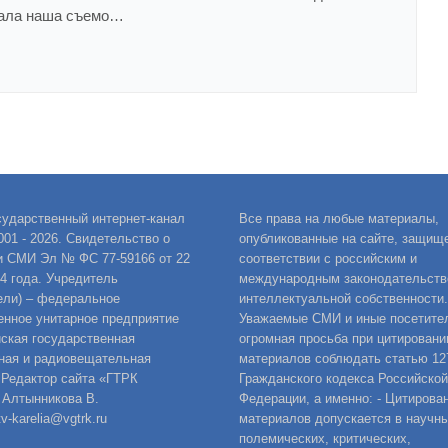
нала наша съемо…
сударственный интернет-канал
Все права на любые материалы,
001 - 2026. Свидетельство о
опубликованные на сайте, защищ
и СМИ Эл № ФС 77-59166 от 22
соответствии с российским и
14 года. Учредитель
международным законодательств
ели) – федеральное
интеллектуальной собственности.
енное унитарное предприятие
Уважаемые СМИ и иные посетител
ская государственная
огромная просьба при цитировани
ная и радиовещательная
материалов соблюдать статью 12
 Редактор сайта «ГТРК
Гражданского кодекса Российской
 Алтынникова В.
Федерации, а именно: - Цитирова
v-karelia@vgtrk.ru
материалов допускается в научны
полемических, критических,