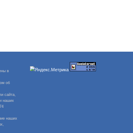
ены в
ом об
и сайта,
и наших
74
ние наших
х,