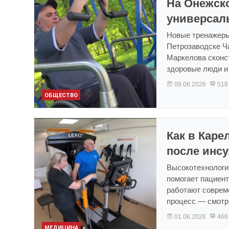
На Онежск
универсал
Новые тренажеры
Петрозаводске Ч
Маркелова сконст
здоровые люди и
09.06.2026
518
ОБЩЕСТВО
Как в Кар
после инсу
Высокотехнологич
помогает пациент
работают соврем
процесс — смотр
01.06.2026
466
МЕДИЦИНА