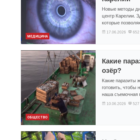
Новые методы ди
центр Карелии. 
которые позволяю
17.06.2026
652
МЕДИЦИНА
Какие пара
озёр?
Какие паразиты ж
готовить, чтобы 
наша съемочная 
10.06.2026
527
ОБЩЕСТВО