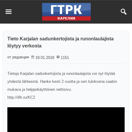
Tieto Karjalan sadunkertojista ja runonlaulajista
löytyy verkosta
от редакции
19.01.2018
1151
Tietoja Karjalan sadunkertojista ja runonlaulajista voi nyt löytää
yhdestä lähteestä. Hanke kesti 2 vuotta ja sen tuloksena saatiin
mukava ja helppokäyttöinen nettisivu.
http://illh.ru/KC2