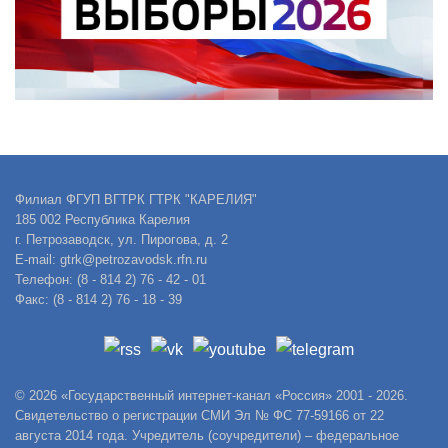
Филиал ФГУП ВГТРК ГТРК "КАРЕЛИЯ"
185 002 Республика Карелия
г. Петрозаводск, ул. Пирогова, д. 2
E-mail: gtrk@petrozavodsk.rfn.ru
Телефон: (8 - 814 2) 76 - 42 - 01
Факс: (8 - 814 2) 76 - 18 - 39
© 2026 «Государственный интернет-канал «Россия» 2001 - 2026.
Свидетельство о регистрации СМИ Эл № ФС 77-59166 от 22
августа 2014 года. Учредитель (соучредители) – федеральное