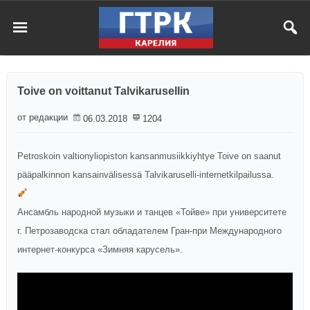
Toive on voittanut Talvikarusellin
от редакции
06.03.2018
1204
Petroskoin valtionyliopiston kansanmusiikkiyhtye Toive on saanut
pääpalkinnon kansainvälisessä Talvikaruselli-internetkilpailussa.
Ансамбль народной музыки и танцев «Тойве» при университете
г. Петрозаводска стал обладателем Гран-при Международного
интернет-конкурса «Зимняя карусель».