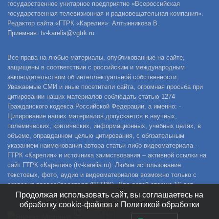
государственное унитарное предприятие «Всероссийская
государственная телевизионная и радиовещательная компания».
Редактор сайта «ГТРК «Карелия»: Алтынникова В.
Приемная: tv-karelia@vgtrk.ru
Все права на любые материалы, опубликованные на сайте,
защищены в соответствии с российским и международным
законодательством об интеллектуальной собственности.
Уважаемые СМИ и иные посетители сайта, огромная просьба при
цитировании наших материалов соблюдать статью 1274
Гражданского кодекса Российской Федерации, а именно: -
Цитирование наших материалов допускается в научных,
полемических, критических, информационных, учебных целях, в
объеме, оправданном целью цитирования, с обязательным
указанием наименования автора статьи либо видеоматериала -
ГТРК «Карелия» и источника заимствования – активной ссылки на
сайт ГТРК «Карелия» (tv-karelia.ru). Любое использование
текстовых, фото, аудио и видеоматериалов возможно только с
согласия правообладателя (ВГТРК). Для детей старше 16 лет.
Продолжая использовать сайт, вы соглашаетесь на
обработку cookie-файлов и Политикой обработки