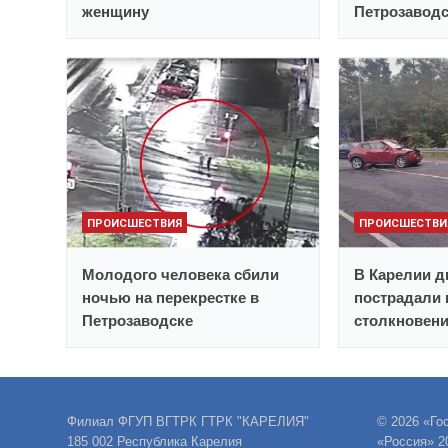
женщину
Петрозавод
ПРОИСШЕСТВИЯ
ПРОИСШЕСТВИ
Молодого человека сбили
В Карелии д
ночью на перекрестке в
пострадали 
Петрозаводске
столкновен
Филиал ФГУП ВГТРК ГТРК "КАРЕЛИЯ"
© 2026 «Го
185 002 Республика Карелия
«Россия» 2