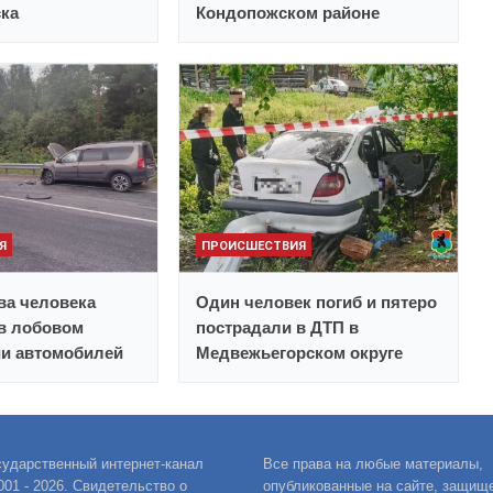
ска
Кондопожском районе
Я
ПРОИСШЕСТВИЯ
ва человека
Один человек погиб и пятеро
в лобовом
пострадали в ДТП в
ии автомобилей
Медвежьегорском округе
сударственный интернет-канал
Все права на любые материалы,
001 - 2026. Свидетельство о
опубликованные на сайте, защищ