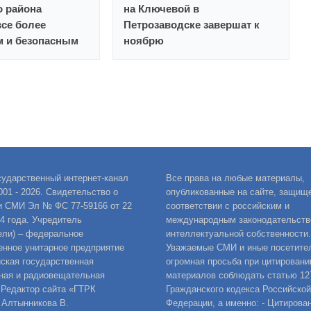
о района
на Ключевой в
все более
Петрозаводске завершат к
 и безопасным
ноябрю
сударственный интернет-канал
Все права на любые материалы,
001 - 2026. Свидетельство о
опубликованные на сайте, защищ
и СМИ Эл № ФС 77-59166 от 22
соответствии с российским и
14 года. Учредитель
международным законодательств
ели) – федеральное
интеллектуальной собственности.
енное унитарное предприятие
Уважаемые СМИ и иные посетител
ская государственная
огромная просьба при цитировани
ная и радиовещательная
материалов соблюдать статью 12
 Редактор сайта «ГТРК
Гражданского кодекса Российской
 Алтынникова В.
Федерации, а именно: - Цитирова