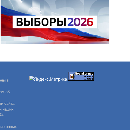
ены в
ом об
и сайта,
и наших
74
ние наших