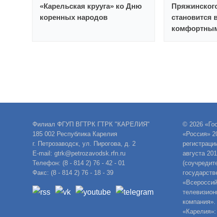
«Карельская крууга» ко Дню
Пряжинског
коренных народов
становится 
комфортным
Филиал ФГУП ВГТРК ГТРК "КАРЕЛИЯ"
© 2026 «Го
185 002 Республика Карелия
«Россия» 2
г. Петрозаводск, ул. Пирогова, д. 2
регистраци
E-mail: gtrk@petrozavodsk.rfn.ru
августа 20
Телефон: (8 - 814 2) 76 - 42 - 01
(соучредит
Факс: (8 - 814 2) 76 - 18 - 39
государств
«Всероссий
телевизион
компания».
«Карелия»: