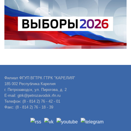
Филиал ФГУП ВГТРК ГТРК "КАРЕЛИЯ"
185 002 Республика Карелия
г. Петрозаводск, ул. Пирогова, д. 2
E-mail: gtrk@petrozavodsk.rfn.ru
Телефон: (8 - 814 2) 76 - 42 - 01
Факс: (8 - 814 2) 76 - 18 - 39