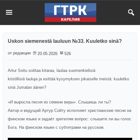
Uskon siemenestä lauluun №33. Kuuletko sinä?
от редакции
20.05.2026
526
Artur Soitu soittaa kitaraa, laulaa suomenkielisiä
kristillisiä lauluja ja esittää kysymyksen jokaiselle meistä: kuuletko
sinä Jumalan äänen?
«И выросла песня из семени веры». Слышишь ли ты?
Автор и ведущий Артур Сойту исполняет христианские песни на
финском языке и задаёт зрителям вопрос: слышите ли вы голос
Бога. На финском языке с субтитрами на русском.