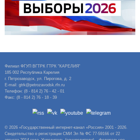
Филиал ФГУП ВГТРК ГТРК "КАРЕЛИЯ"
185 002 Республика Карелия
г. Петрозаводск, ул. Пирогова, д. 2
E-mail: gtrk@petrozavodsk.rfn.ru
Телефон: (8 - 814 2) 76 - 42 - 01
Факс: (8 - 814 2) 76 - 18 - 39
© 2026 «Государственный интернет-канал «Россия» 2001 - 2026.
Свидетельство о регистрации СМИ Эл № ФС 77-59166 от 22
августа 2014 года. Учредитель (соучредители) – федеральное