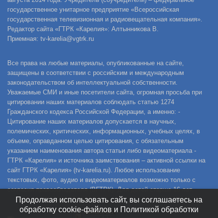
государственное унитарное предприятие «Всероссийская
государственная телевизионная и радиовещательная компания».
Редактор сайта «ГТРК «Карелия»: Алтынникова В.
Приемная: tv-karelia@vgtrk.ru
Все права на любые материалы, опубликованные на сайте,
защищены в соответствии с российским и международным
законодательством об интеллектуальной собственности.
Уважаемые СМИ и иные посетители сайта, огромная просьба при
цитировании наших материалов соблюдать статью 1274
Гражданского кодекса Российской Федерации, а именно: -
Цитирование наших материалов допускается в научных,
полемических, критических, информационных, учебных целях, в
объеме, оправданном целью цитирования, с обязательным
указанием наименования автора статьи либо видеоматериала -
ГТРК «Карелия» и источника заимствования – активной ссылки на
сайт ГТРК «Карелия» (tv-karelia.ru). Любое использование
текстовых, фото, аудио и видеоматериалов возможно только с
согласия правообладателя (ВГТРК). Для детей старше 16 лет.
Продолжая использовать сайт, вы соглашаетесь на
обработку cookie-файлов и Политикой обработки