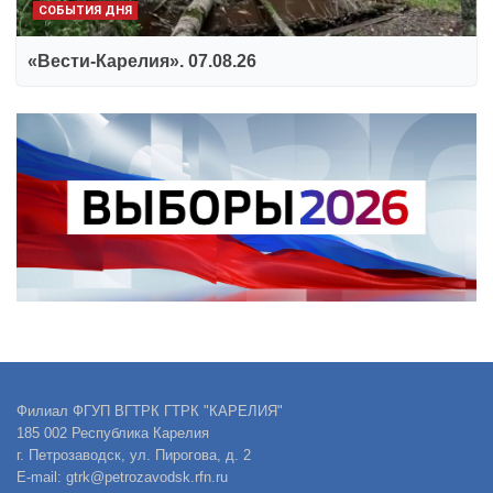
СОБЫТИЯ ДНЯ
«Вести-Карелия». 07.08.26
Филиал ФГУП ВГТРК ГТРК "КАРЕЛИЯ"
185 002 Республика Карелия
г. Петрозаводск, ул. Пирогова, д. 2
E-mail: gtrk@petrozavodsk.rfn.ru