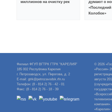
миллионов на очистку рек
думают о но
«Последний 
Колобок»
Филиал ФГУП ВГТРК ГТРК "КАРЕЛИЯ"
© 2026 «Го
185 002 Республика Карелия
«Россия» 2
г. Петрозаводск, ул. Пирогова, д. 2
регистраци
E-mail: gtrk@petrozavodsk.rfn.ru
августа 20
Телефон: (8 - 814 2) 76 - 42 - 01
(соучредит
Факс: (8 - 814 2) 76 - 18 - 39
государств
«Всероссий
телевизион
компания».
«Карелия»: