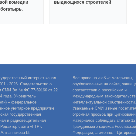
вой комедии
выдающихся строителей
богатырь.
сударственный интернет-канал
Все права на любые материалы,
001 - 2026. Свидетельство о
опубликованные на сайте, защищ
и СМИ Эл № ФС 77-59166 от 22
соответствии с российским и
14 года. Учредитель
международным законодательств
ели) – федеральное
интеллектуальной собственности.
енное унитарное предприятие
Уважаемые СМИ и иные посетител
ская государственная
огромная просьба при цитировани
ная и радиовещательная
материалов соблюдать статью 12
 Редактор сайта «ГТРК
Гражданского кодекса Российской
 Алтынникова В.
Федерации, а именно: - Цитирова