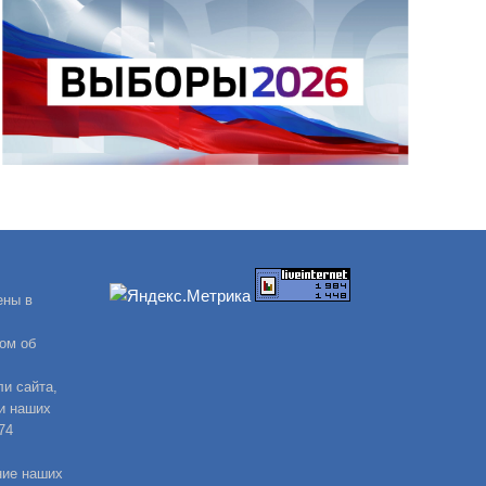
ены в
ом об
и сайта,
и наших
74
ние наших