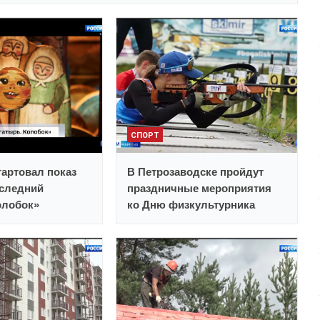
СПОРТ
тартовал показ
В Петрозаводске пройдут
следний
праздничные мероприятия
олобок»
ко Дню физкультурника