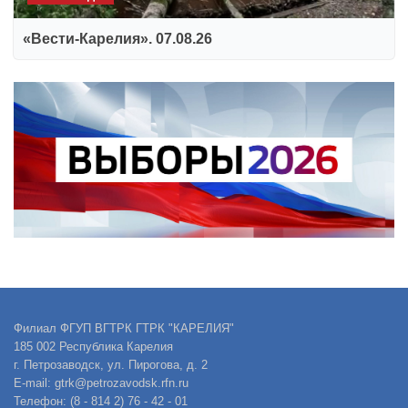
«Вести-Карелия». 07.08.26
Филиал ФГУП ВГТРК ГТРК "КАРЕЛИЯ"
185 002 Республика Карелия
г. Петрозаводск, ул. Пирогова, д. 2
E-mail: gtrk@petrozavodsk.rfn.ru
Телефон: (8 - 814 2) 76 - 42 - 01