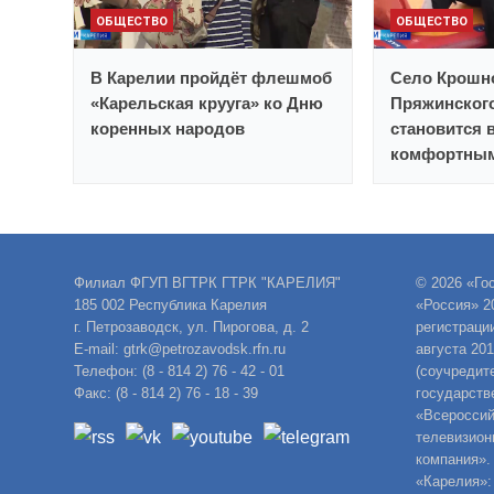
ОБЩЕСТВО
ОБЩЕСТВО
В Карелии пройдёт флешмоб
Село Крошн
«Карельская крууга» ко Дню
Пряжинског
коренных народов
становится 
комфортным
Филиал ФГУП ВГТРК ГТРК "КАРЕЛИЯ"
© 2026 «Го
185 002 Республика Карелия
«Россия» 2
г. Петрозаводск, ул. Пирогова, д. 2
регистраци
E-mail: gtrk@petrozavodsk.rfn.ru
августа 20
Телефон: (8 - 814 2) 76 - 42 - 01
(соучредит
Факс: (8 - 814 2) 76 - 18 - 39
государств
«Всероссий
телевизион
компания».
«Карелия»: