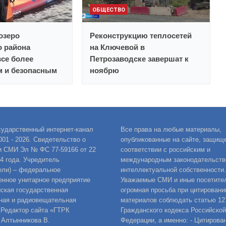
ОБЩЕСТВО
озеро
Реконструкцию теплосетей
о района
на Ключевой в
все более
Петрозаводске завершат к
 и безопасным
ноябрю
сударственный интернет-канал
Все права на любые материалы,
001 - 2026. Свидетельство о
опубликованные на сайте, защищ
и СМИ Эл № ФС 77-59166 от 22
соответствии с российским и
14 года. Учредитель
международным законодательств
ели) – федеральное
интеллектуальной собственности.
енное унитарное предприятие
Уважаемые СМИ и иные посетител
ская государственная
огромная просьба при цитировани
ная и радиовещательная
материалов соблюдать статью 12
 Редактор сайта «ГТРК
Гражданского кодекса Российской
 Алтынникова В.
Федерации, а именно: - Цитирова