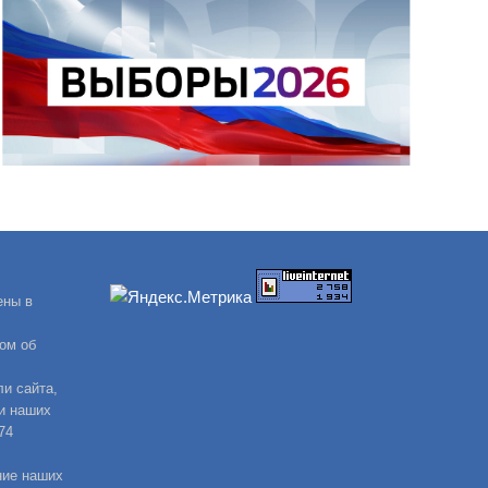
ены в
ом об
и сайта,
и наших
74
ние наших