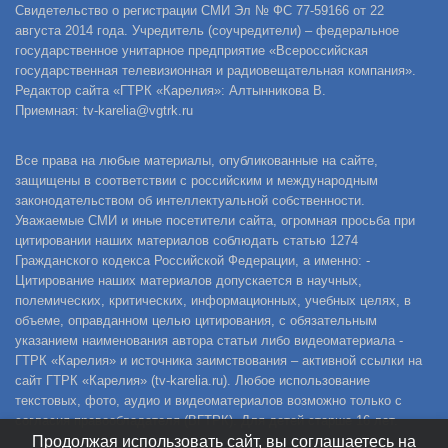
Свидетельство о регистрации СМИ Эл № ФС 77-59166 от 22
августа 2014 года. Учредитель (соучредители) – федеральное
государственное унитарное предприятие «Всероссийская
государственная телевизионная и радиовещательная компания».
Редактор сайта «ГТРК «Карелия»: Алтынникова В.
Приемная: tv-karelia@vgtrk.ru
Все права на любые материалы, опубликованные на сайте,
защищены в соответствии с российским и международным
законодательством об интеллектуальной собственности.
Уважаемые СМИ и иные посетители сайта, огромная просьба при
цитировании наших материалов соблюдать статью 1274
Гражданского кодекса Российской Федерации, а именно: -
Цитирование наших материалов допускается в научных,
полемических, критических, информационных, учебных целях, в
объеме, оправданном целью цитирования, с обязательным
указанием наименования автора статьи либо видеоматериала -
ГТРК «Карелия» и источника заимствования – активной ссылки на
сайт ГТРК «Карелия» (tv-karelia.ru). Любое использование
текстовых, фото, аудио и видеоматериалов возможно только с
согласия правообладателя (ВГТРК). Для детей старше 16 лет.
Продолжая использовать сайт, вы соглашаетесь на