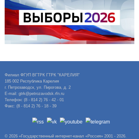
Филиал ФГУП ВГТРК ГТРК "КАРЕЛИЯ"
185 002 Республика Карелия
г. Петрозаводск, ул. Пирогова, д. 2
E-mail: gtrk@petrozavodsk.rfn.ru
Телефон: (8 - 814 2) 76 - 42 - 01
Факс: (8 - 814 2) 76 - 18 - 39
© 2026 «Государственный интернет-канал «Россия» 2001 - 2026.