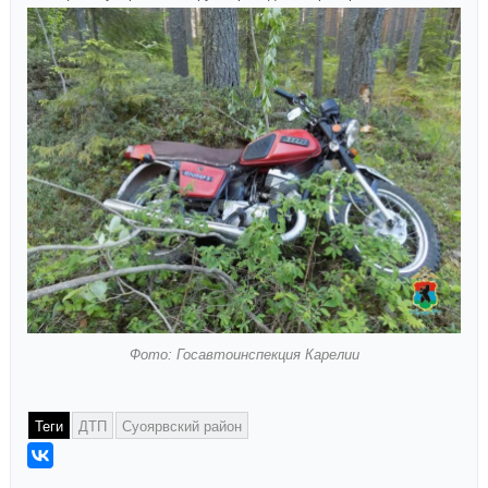
Фото: Госавтоинспекция Карелии
Теги
ДТП
Суоярвский район