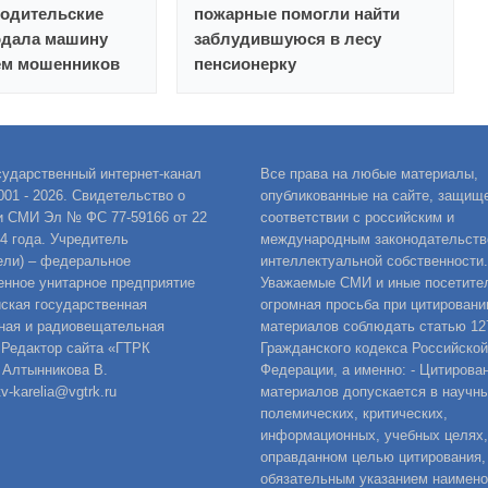
родительские
пожарные помогли найти
одала машину
заблудившуюся в лесу
ем мошенников
пенсионерку
сударственный интернет-канал
Все права на любые материалы,
001 - 2026. Свидетельство о
опубликованные на сайте, защищ
и СМИ Эл № ФС 77-59166 от 22
соответствии с российским и
14 года. Учредитель
международным законодательств
ели) – федеральное
интеллектуальной собственности.
енное унитарное предприятие
Уважаемые СМИ и иные посетител
ская государственная
огромная просьба при цитировани
ная и радиовещательная
материалов соблюдать статью 12
 Редактор сайта «ГТРК
Гражданского кодекса Российской
 Алтынникова В.
Федерации, а именно: - Цитирова
v-karelia@vgtrk.ru
материалов допускается в научны
полемических, критических,
информационных, учебных целях,
оправданном целью цитирования,
обязательным указанием наимен