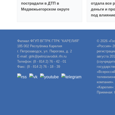
пострадали в ДТП в
отдала все 
Медвежьегорском округе
деньги и пр
под влияни
Филиал ФГУП ВГТРК ГТРК "КАРЕЛИЯ"
© 2026 «Го
185 002 Республика Карелия
«Россия» 2
г. Петрозаводск, ул. Пирогова, д. 2
регистраци
E-mail: gtrk@petrozavodsk.rfn.ru
августа 20
Телефон: (8 - 814 2) 76 - 42 - 01
(соучредит
Факс: (8 - 814 2) 76 - 18 - 39
государств
«Всероссий
телевизион
компания».
«Карелия»:
Приемная: t