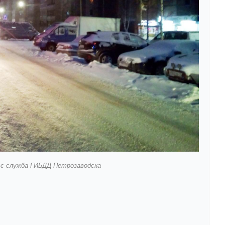
сс-служба ГИБДД Петрозаводска