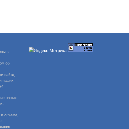
ены в
ом об
и сайта,
и наших
74
ние наших
х,
 в объеме,
 с
ования