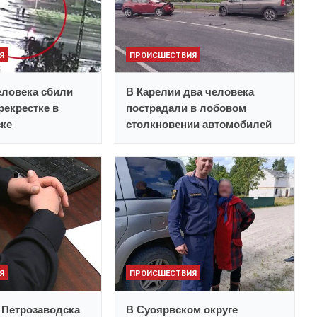
Я
ПРОИСШЕСТВИЯ
еловека сбили
В Карелии два человека
рекрестке в
пострадали в лобовом
ске
столкновении автомобилей
Я
ПРОИСШЕСТВИЯ
 Петрозаводска
В Суоярвском округе