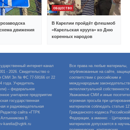
ОБЩЕСТВО
трозаводска
В Карелии пройдёт флешмоб
схема движения
«Карельская крууга» ко Дню
коренных народов
сударственный интернет-канал
Все права на любые материалы,
001 - 2026. Свидетельство о
опубликованные на сайте, защищ
и СМИ Эл № ФС 77-59166 от 22
соответствии с российским и
14 года. Учредитель
международным законодательств
ели) – федеральное
интеллектуальной собственности.
енное унитарное предприятие
Уважаемые СМИ и иные посетител
ская государственная
огромная просьба при цитировани
ная и радиовещательная
материалов соблюдать статью 12
 Редактор сайта «ГТРК
Гражданского кодекса Российской
 Алтынникова В.
Федерации, а именно: - Цитирова
v-karelia@vgtrk.ru
материалов допускается в научны
полемических, критических,