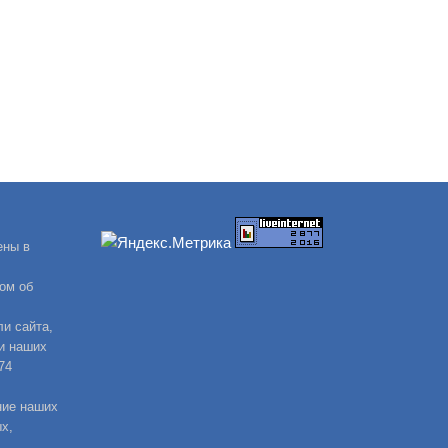
ены в
ом об
и сайта,
и наших
74
ние наших
х,