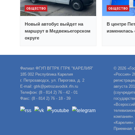
ОБЩЕСТВО
ОБЩЕСТВО
Новый автобус выйдет на
В центре Пе
маршрут в Медвежьегорском
изменилась 
округе
Филиал ФГУП ВГТРК ГТРК "КАРЕЛИЯ"
© 2026 «Го
185 002 Республика Карелия
«Россия» 2
г. Петрозаводск, ул. Пирогова, д. 2
регистраци
E-mail: gtrk@petrozavodsk.rfn.ru
августа 20
Телефон: (8 - 814 2) 76 - 42 - 01
(соучредит
Факс: (8 - 814 2) 76 - 18 - 39
государств
«Всероссий
телевизион
компания».
«Карелия»:
Приемная: t