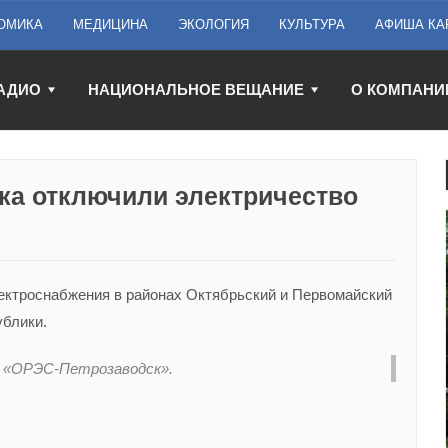
ОМИКА
МЕДИЦИНА
ЭКОЛОГИЯ
КУЛЬТУРА
АФИША КА
АДИО
НАЦИОНАЛЬНОЕ ВЕЩАНИЕ
О КОМПАНИ
ка отключили электричество
лектроснабжения в районах Октябрьский и Первомайский
блики.
О «ОРЭС-Петрозаводск».