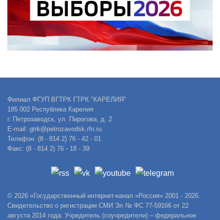
Филиал ФГУП ВГТРК ГТРК "КАРЕЛИЯ"
185 002 Республика Карелия
г. Петрозаводск, ул. Пирогова, д. 2
E-mail: gtrk@petrozavodsk.rfn.ru
Телефон: (8 - 814 2) 76 - 42 - 01
Факс: (8 - 814 2) 76 - 18 - 39
© 2026 «Государственный интернет-канал «Россия» 2001 - 2026.
Свидетельство о регистрации СМИ Эл № ФС 77-59166 от 22
августа 2014 года. Учредитель (соучредители) – федеральное