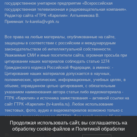
государственное унитарное предприятие «Всероссийская
государственная телевизионная и радиовещательная компания».
Редактор сайта «ГТРК «Карелия»: Алтынникова В.
Приемная: tv-karelia@vgtrk.ru
Все права на любые материалы, опубликованные на сайте,
защищены в соответствии с российским и международным
законодательством об интеллектуальной собственности.
Уважаемые СМИ и иные посетители сайта, огромная просьба при
цитировании наших материалов соблюдать статью 1274
Гражданского кодекса Российской Федерации, а именно: -
Цитирование наших материалов допускается в научных,
полемических, критических, информационных, учебных целях, в
объеме, оправданном целью цитирования, с обязательным
указанием наименования автора статьи либо видеоматериала -
ГТРК «Карелия» и источника заимствования – активной ссылки на
сайт ГТРК «Карелия» (tv-karelia.ru). Любое использование
текстовых, фото, аудио и видеоматериалов возможно только с
согласия правообладателя (ВГТРК). Для детей старше 16 лет.
Продолжая использовать сайт, вы соглашаетесь на
обработку cookie-файлов и Политикой обработки