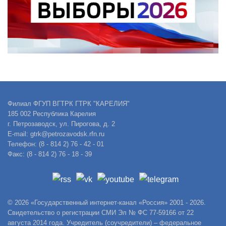
Филиал ФГУП ВГТРК ГТРК "КАРЕЛИЯ"
185 002 Республика Карелия
г. Петрозаводск, ул. Пирогова, д. 2
E-mail: gtrk@petrozavodsk.rfn.ru
Телефон: (8 - 814 2) 76 - 42 - 01
Факс: (8 - 814 2) 76 - 18 - 39
© 2026 «Государственный интернет-канал «Россия» 2001 - 2026.
Свидетельство о регистрации СМИ Эл № ФС 77-59166 от 22
августа 2014 года. Учредитель (соучредители) – федеральное