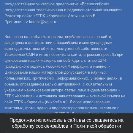
государственное унитарное предприятие «Всероссийская
государственная телевизионная и радиовещательная компания».
Редактор сайта «ГТРК «Карелия»: Алтынникова В.
Приемная: tv-karelia@vgtrk.ru
Все права на любые материалы, опубликованные на сайте,
защищены в соответствии с российским и международным
законодательством об интеллектуальной собственности.
Уважаемые СМИ и иные посетители сайта, огромная просьба при
цитировании наших материалов соблюдать статью 1274
Гражданского кодекса Российской Федерации, а именно: -
Цитирование наших материалов допускается в научных,
полемических, критических, информационных, учебных целях, в
объеме, оправданном целью цитирования, с обязательным
указанием наименования автора статьи либо видеоматериала -
ГТРК «Карелия» и источника заимствования – активной ссылки на
сайт ГТРК «Карелия» (tv-karelia.ru). Любое использование
текстовых, фото, аудио и видеоматериалов возможно только с
согласия правообладателя (ВГТРК). Для детей старше 16 лет.
Продолжая использовать сайт, вы соглашаетесь на
обработку cookie-файлов и Политикой обработки