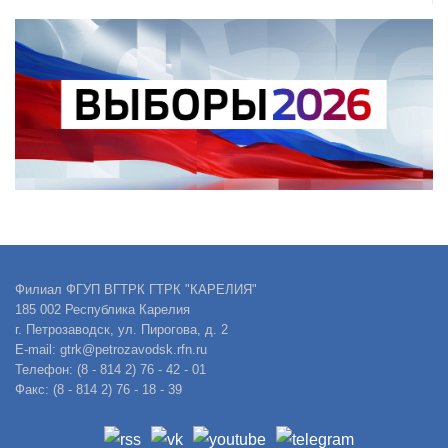
Филиал ФГУП ВГТРК ГТРК "КАРЕЛИЯ"
185 002 Республика Карелия
г. Петрозаводск, ул. Пирогова, д. 2
E-mail: gtrk@petrozavodsk.rfn.ru
Телефон: (8 - 814 2) 76 - 42 - 01
Факс: (8 - 814 2) 76 - 18 - 39