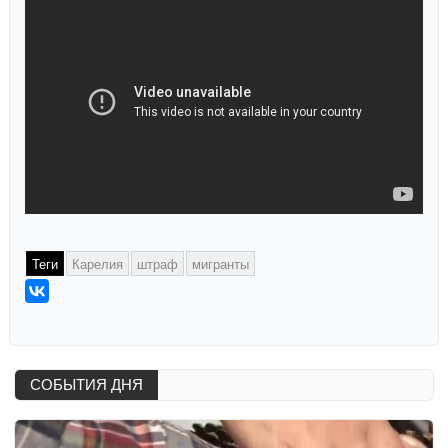
Теги
Карелия
штраф
мигранты
СОБЫТИЯ ДНЯ