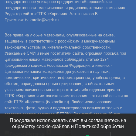
государственное унитарное предприятие «Всероссийская
государственная телевизионная и радиовещательная компания».
Редактор сайта «ГТРК «Карелия»: Алтынникова В.
Приемная: tv-karelia@vgtrk.ru
Все права на любые материалы, опубликованные на сайте,
защищены в соответствии с российским и международным
законодательством об интеллектуальной собственности.
Уважаемые СМИ и иные посетители сайта, огромная просьба при
цитировании наших материалов соблюдать статью 1274
Гражданского кодекса Российской Федерации, а именно: -
Цитирование наших материалов допускается в научных,
полемических, критических, информационных, учебных целях, в
объеме, оправданном целью цитирования, с обязательным
указанием наименования автора статьи либо видеоматериала -
ГТРК «Карелия» и источника заимствования – активной ссылки на
сайт ГТРК «Карелия» (tv-karelia.ru). Любое использование
текстовых, фото, аудио и видеоматериалов возможно только с
согласия правообладателя (ВГТРК). Для детей старше 16 лет.
Продолжая использовать сайт, вы соглашаетесь на
обработку cookie-файлов и Политикой обработки