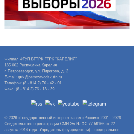
Филиал ФГУП ВГТРК ГТРК "КАРЕЛИЯ"
185 002 Республика Карелия
г. Петрозаводск, ул. Пирогова, д. 2
E-mail: gtrk@petrozavodsk.rfn.ru
Телефон: (8 - 814 2) 76 - 42 - 01
Факс: (8 - 814 2) 76 - 18 - 39
© 2026 «Государственный интернет-канал «Россия» 2001 - 2026.
Свидетельство о регистрации СМИ Эл № ФС 77-59166 от 22
августа 2014 года. Учредитель (соучредители) – федеральное