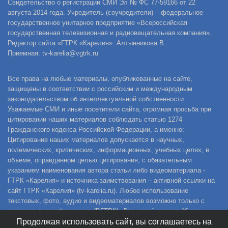
Свидетельство о регистрации СМИ Эл № ФС 77-59166 от 22
августа 2014 года. Учредитель (соучредители) – федеральное
государственное унитарное предприятие «Всероссийская
государственная телевизионная и радиовещательная компания».
Редактор сайта «ГТРК «Карелия»: Алтынникова В.
Приемная: tv-karelia@vgtrk.ru
Все права на любые материалы, опубликованные на сайте,
защищены в соответствии с российским и международным
законодательством об интеллектуальной собственности.
Уважаемые СМИ и иные посетители сайта, огромная просьба при
цитировании наших материалов соблюдать статью 1274
Гражданского кодекса Российской Федерации, а именно: -
Цитирование наших материалов допускается в научных,
полемических, критических, информационных, учебных целях, в
объеме, оправданном целью цитирования, с обязательным
указанием наименования автора статьи либо видеоматериала -
ГТРК «Карелия» и источника заимствования – активной ссылки на
сайт ГТРК «Карелия» (tv-karelia.ru). Любое использование
текстовых, фото, аудио и видеоматериалов возможно только с
согласия правообладателя (ВГТРК). Для детей старше 16 лет.
Продолжая использовать сайт, вы соглашаетесь на