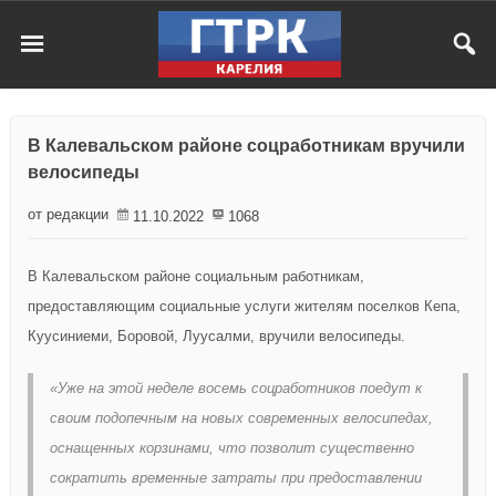
В Калевальском районе соцработникам вручили
велосипеды
от редакции
11.10.2022
1068
В Калевальском районе социальным работникам,
предоставляющим социальные услуги жителям поселков Кепа,
Куусиниеми, Боровой, Луусалми, вручили велосипеды.
«Уже на этой неделе восемь соцработников поедут к
своим подопечным на новых современных велосипедах,
оснащенных корзинами, что позволит существенно
сократить временные затраты при предоставлении