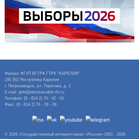
Филиал ФГУП ВГТРК ГТРК "КАРЕЛИЯ"
185 002 Республика Карелия
г. Петрозаводск, ул. Пирогова, д. 2
E-mail: gtrk@petrozavodsk.rfn.ru
Телефон: (8 - 814 2) 76 - 42 - 01
Факс: (8 - 814 2) 76 - 18 - 39
© 2026 «Государственный интернет-канал «Россия» 2001 - 2026.