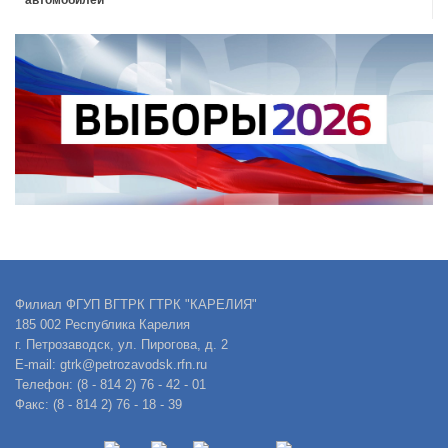
автомобилей
Филиал ФГУП ВГТРК ГТРК "КАРЕЛИЯ"
185 002 Республика Карелия
г. Петрозаводск, ул. Пирогова, д. 2
E-mail: gtrk@petrozavodsk.rfn.ru
Телефон: (8 - 814 2) 76 - 42 - 01
Факс: (8 - 814 2) 76 - 18 - 39