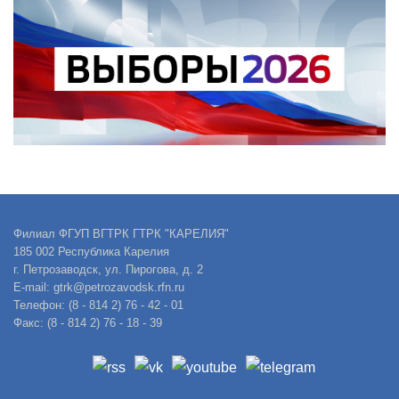
Филиал ФГУП ВГТРК ГТРК "КАРЕЛИЯ"
185 002 Республика Карелия
г. Петрозаводск, ул. Пирогова, д. 2
E-mail: gtrk@petrozavodsk.rfn.ru
Телефон: (8 - 814 2) 76 - 42 - 01
Факс: (8 - 814 2) 76 - 18 - 39