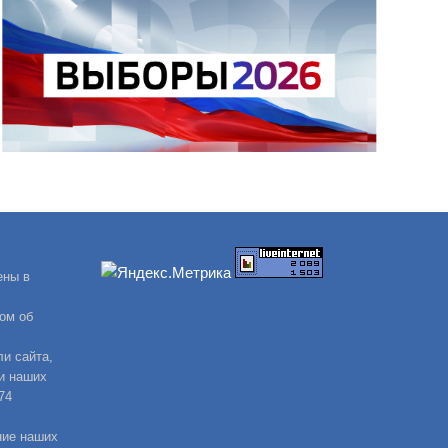
ены в
ом об
и сайта,
и наших
74
ние наших