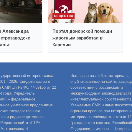
ОБЩЕСТВО
е Александра
Портал донорской помощи
Петрозаводске
животным заработал в
альт
Карелии
сударственный интернет-канал
Все права на любые материалы,
001 - 2026. Свидетельство о
опубликованные на сайте, защищ
и СМИ Эл № ФС 77-59166 от 22
соответствии с российским и
14 года. Учредитель
международным законодательств
ели) – федеральное
интеллектуальной собственности.
енное унитарное предприятие
Уважаемые СМИ и иные посетител
ская государственная
огромная просьба при цитировани
ная и радиовещательная
материалов соблюдать статью 12
 Редактор сайта «ГТРК
Гражданского кодекса Российской
 Алтынникова В.
Федерации, а именно: - Цитирова