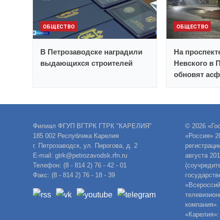
ОБЩЕСТВО
ОБЩЕСТВО
В Петрозаводске наградили
На проспект
выдающихся строителей
Невского в 
обновят асф
Филиал ФГУП ВГТРК ГТРК "КАРЕЛИЯ"
© 2026 «Го
185 002 Республика Карелия
«Россия» 2
г. Петрозаводск, ул. Пирогова, д. 2
регистраци
E-mail: gtrk@petrozavodsk.rfn.ru
августа 20
Телефон: (8 - 814 2) 76 - 42 - 01
(соучредит
Факс: (8 - 814 2) 76 - 18 - 39
государств
«Всероссий
телевизион
компания».
«Карелия»: