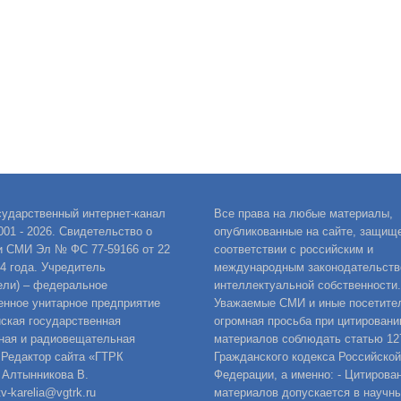
сударственный интернет-канал
Все права на любые материалы,
001 - 2026. Свидетельство о
опубликованные на сайте, защищ
и СМИ Эл № ФС 77-59166 от 22
соответствии с российским и
14 года. Учредитель
международным законодательств
ели) – федеральное
интеллектуальной собственности.
енное унитарное предприятие
Уважаемые СМИ и иные посетител
ская государственная
огромная просьба при цитировани
ная и радиовещательная
материалов соблюдать статью 12
 Редактор сайта «ГТРК
Гражданского кодекса Российской
 Алтынникова В.
Федерации, а именно: - Цитирова
v-karelia@vgtrk.ru
материалов допускается в научны