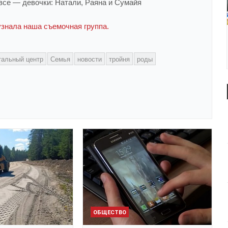
 все — девочки: Натали, Раяна и Сумайя
узнала наша съемочная группа.
тальный центр
Семья
новости
тройня
роды
ОБЩЕСТВО