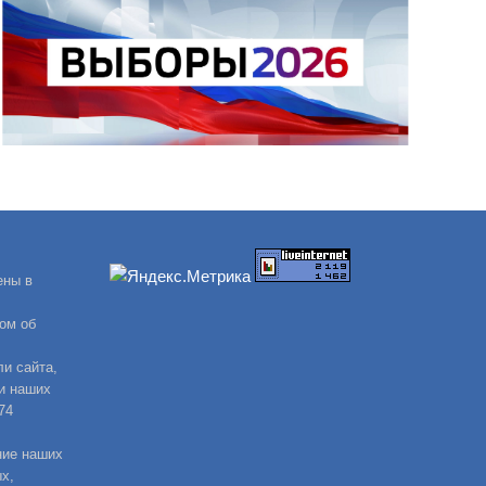
ены в
ом об
и сайта,
и наших
74
ние наших
х,