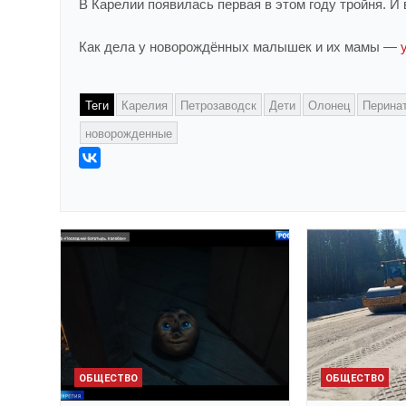
В Карелии появилась первая в этом году тройня. И
Как дела у новорождённых малышек и их мамы —
Теги
Карелия
Петрозаводск
Дети
Олонец
Перина
новорожденные
ОБЩЕСТВО
ОБЩЕСТВО