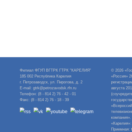
Филиал ФГУП ВГТРК ГТРК "КАРЕЛИЯ"
© 2026 «Го
185 002 Республика Карелия
«Россия» 2
г. Петрозаводск, ул. Пирогова, д. 2
регистраци
E-mail: gtrk@petrozavodsk.rfn.ru
августа 20
Телефон: (8 - 814 2) 76 - 42 - 01
(соучредит
Факс: (8 - 814 2) 76 - 18 - 39
государств
«Всероссий
телевизион
компания».
«Карелия»:
Приемная: t