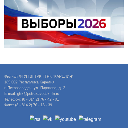
Филиал ФГУП ВГТРК ГТРК "КАРЕЛИЯ"
185 002 Республика Карелия
г. Петрозаводск, ул. Пирогова, д. 2
E-mail: gtrk@petrozavodsk.rfn.ru
Телефон: (8 - 814 2) 76 - 42 - 01
Факс: (8 - 814 2) 76 - 18 - 39