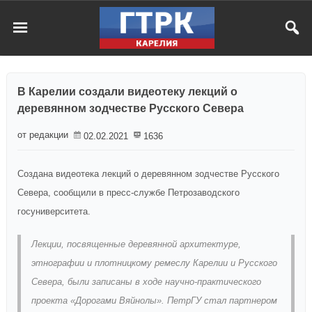
В Карелии создали видеотеку лекций о
деревянном зодчестве Русского Севера
от редакции
02.02.2021
1636
Создана видеотека лекций о деревянном зодчестве Русского
Севера, сообщили в пресс-службе Петрозаводского
госуниверситета.
Лекции, посвященные деревянной архитектуре,
этнографии и плотницкому ремеслу Карелии и Русского
Севера, были записаны в ходе научно-практического
проекта «Дорогами Вяйнолы». ПетрГУ стал партнером