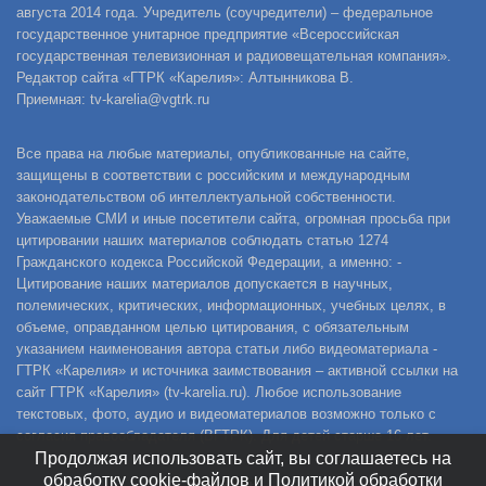
августа 2014 года. Учредитель (соучредители) – федеральное
государственное унитарное предприятие «Всероссийская
государственная телевизионная и радиовещательная компания».
Редактор сайта «ГТРК «Карелия»: Алтынникова В.
Приемная: tv-karelia@vgtrk.ru
Все права на любые материалы, опубликованные на сайте,
защищены в соответствии с российским и международным
законодательством об интеллектуальной собственности.
Уважаемые СМИ и иные посетители сайта, огромная просьба при
цитировании наших материалов соблюдать статью 1274
Гражданского кодекса Российской Федерации, а именно: -
Цитирование наших материалов допускается в научных,
полемических, критических, информационных, учебных целях, в
объеме, оправданном целью цитирования, с обязательным
указанием наименования автора статьи либо видеоматериала -
ГТРК «Карелия» и источника заимствования – активной ссылки на
сайт ГТРК «Карелия» (tv-karelia.ru). Любое использование
текстовых, фото, аудио и видеоматериалов возможно только с
согласия правообладателя (ВГТРК). Для детей старше 16 лет.
Продолжая использовать сайт, вы соглашаетесь на
обработку cookie-файлов и Политикой обработки