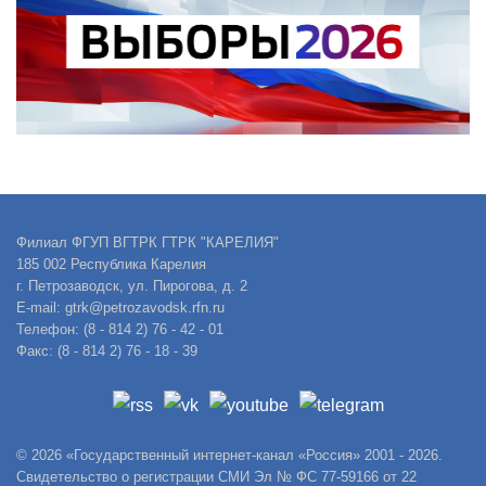
Филиал ФГУП ВГТРК ГТРК "КАРЕЛИЯ"
185 002 Республика Карелия
г. Петрозаводск, ул. Пирогова, д. 2
E-mail: gtrk@petrozavodsk.rfn.ru
Телефон: (8 - 814 2) 76 - 42 - 01
Факс: (8 - 814 2) 76 - 18 - 39
© 2026 «Государственный интернет-канал «Россия» 2001 - 2026.
Свидетельство о регистрации СМИ Эл № ФС 77-59166 от 22