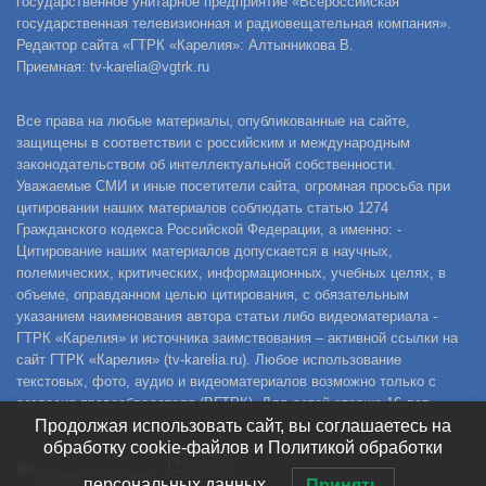
государственное унитарное предприятие «Всероссийская
государственная телевизионная и радиовещательная компания».
Редактор сайта «ГТРК «Карелия»: Алтынникова В.
Приемная: tv-karelia@vgtrk.ru
Все права на любые материалы, опубликованные на сайте,
защищены в соответствии с российским и международным
законодательством об интеллектуальной собственности.
Уважаемые СМИ и иные посетители сайта, огромная просьба при
цитировании наших материалов соблюдать статью 1274
Гражданского кодекса Российской Федерации, а именно: -
Цитирование наших материалов допускается в научных,
полемических, критических, информационных, учебных целях, в
объеме, оправданном целью цитирования, с обязательным
указанием наименования автора статьи либо видеоматериала -
ГТРК «Карелия» и источника заимствования – активной ссылки на
сайт ГТРК «Карелия» (tv-karelia.ru). Любое использование
текстовых, фото, аудио и видеоматериалов возможно только с
согласия правообладателя (ВГТРК). Для детей старше 16 лет.
Продолжая использовать сайт, вы соглашаетесь на
обработку cookie-файлов и Политикой обработки
персональных данных.
Принять