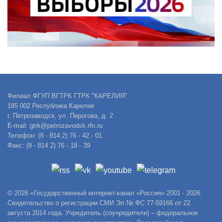
Филиал ФГУП ВГТРК ГТРК "КАРЕЛИЯ"
185 002 Республика Карелия
г. Петрозаводск, ул. Пирогова, д. 2
E-mail: gtrk@petrozavodsk.rfn.ru
Телефон: (8 - 814 2) 76 - 42 - 01
Факс: (8 - 814 2) 76 - 18 - 39
© 2026 «Государственный интернет-канал «Россия» 2001 - 2026.
Свидетельство о регистрации СМИ Эл № ФС 77-59166 от 22
августа 2014 года. Учредитель (соучредители) – федеральное