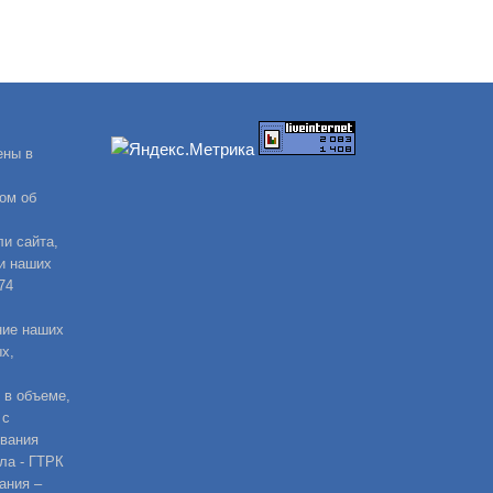
ены в
ом об
и сайта,
и наших
74
ние наших
х,
 в объеме,
 с
ования
ла - ГТРК
ания –