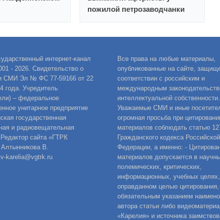
пожилой петрозаводчанки
сударственный интернет-канал
Все права на любые материалы,
001 - 2026. Свидетельство о
опубликованные на сайте, защищ
и СМИ Эл № ФС 77-59166 от 22
соответствии с российским и
14 года. Учредитель
международным законодательств
ели) – федеральное
интеллектуальной собственности.
енное унитарное предприятие
Уважаемые СМИ и иные посетител
ская государственная
огромная просьба при цитировани
ная и радиовещательная
материалов соблюдать статью 12
 Редактор сайта «ГТРК
Гражданского кодекса Российской
 Алтынникова В.
Федерации, а именно: - Цитирова
v-karelia@vgtrk.ru
материалов допускается в научны
полемических, критических,
информационных, учебных целях,
оправданном целью цитирования,
обязательным указанием наимен
автора статьи либо видеоматериа
«Карелия» и источника заимствов