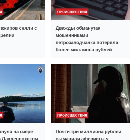
Я
ПРОИСШЕСТВИЯ
ажиров сняли с
Дважды обманутая
арелии
мошенниками
петрозаводчанка потеряла
более миллиона рублей
Я
ПРОИСШЕСТВИЯ
нула на озере
Почти три миллиона рублей
в Лахденпохском
выманили аферисты у