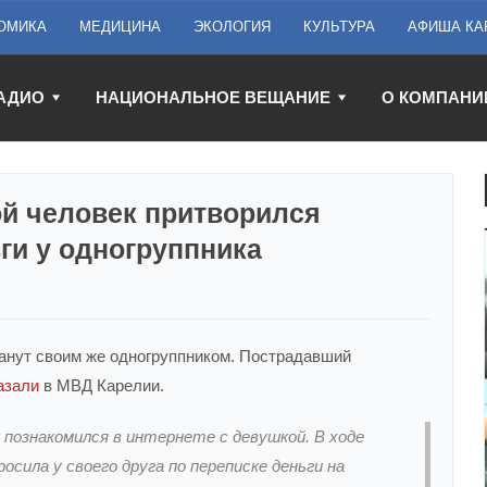
ОМИКА
МЕДИЦИНА
ЭКОЛОГИЯ
КУЛЬТУРА
АФИША КА
АДИО
НАЦИОНАЛЬНОЕ ВЕЩАНИЕ
О КОМПАНИ
й человек притворился
ги у одногруппника
манут своим же одногруппником. Пострадавший
азали
в МВД Карелии.
 познакомился в интернете с девушкой. В ходе
осила у своего друга по переписке деньги на