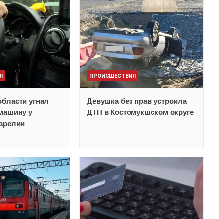
Я
ПРОИСШЕСТВИЯ
бласти угнал
Девушка без прав устроила
машину у
ДТП в Костомукшском округе
Карелии