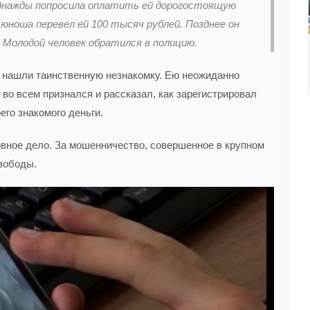
однажды попросила оплатить ей дорогостоящую
юноша перевел ей 100 тысяч рублей. Позднее он
. Молодой человек обратился в полицию.
а нашли таинственную незнакомку. Ею неожиданно
 во всем признался и рассказал, как зарегистрировал
го знакомого деньги.
вное дело. За мошенничество, совершенное в крупном
свободы.