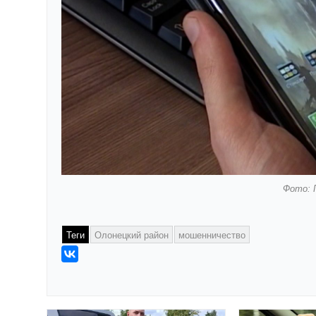
Фото: 
Теги
Олонецкий район
мошенничество