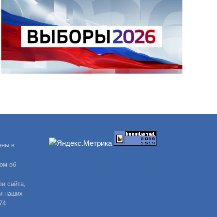
ены в
ом об
и сайта,
и наших
74