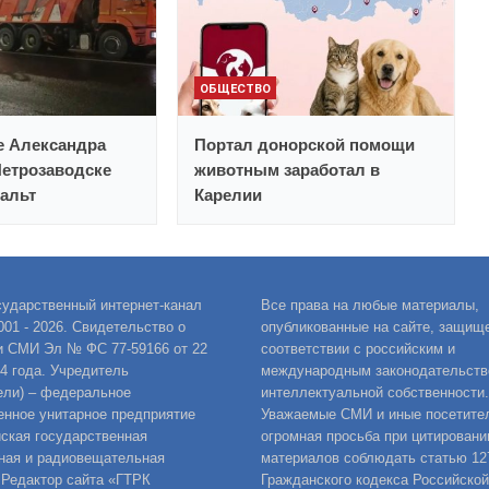
ОБЩЕСТВО
е Александра
Портал донорской помощи
Петрозаводске
животным заработал в
альт
Карелии
сударственный интернет-канал
Все права на любые материалы,
001 - 2026. Свидетельство о
опубликованные на сайте, защищ
и СМИ Эл № ФС 77-59166 от 22
соответствии с российским и
14 года. Учредитель
международным законодательств
ели) – федеральное
интеллектуальной собственности.
енное унитарное предприятие
Уважаемые СМИ и иные посетител
ская государственная
огромная просьба при цитировани
ная и радиовещательная
материалов соблюдать статью 12
 Редактор сайта «ГТРК
Гражданского кодекса Российской