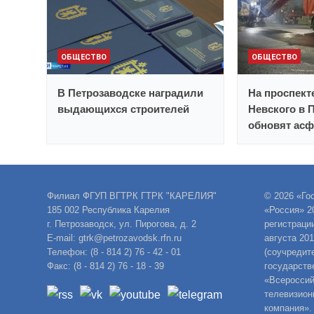
ОБЩЕСТВО
ОБЩЕСТВО
В Петрозаводске наградили
На проспект
выдающихся строителей
Невского в 
обновят асф
Филиал ФГУП ВГТРК ГТРК "КАРЕЛИЯ"
© 2026 «Го
185 002 Республика Карелия
«Россия» 2
г. Петрозаводск, ул. Пирогова, д. 2
регистраци
E-mail: gtrk@petrozavodsk.rfn.ru
августа 20
Телефон: (8 - 814 2) 76 - 42 - 01
(соучредит
Факс: (8 - 814 2) 76 - 18 - 39
государств
«Всероссий
телевизион
компания».