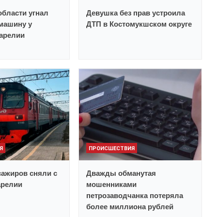
бласти угнал
Девушка без прав устроила
машину у
ДТП в Костомукшском округе
Карелии
Я
ПРОИСШЕСТВИЯ
ажиров сняли с
Дважды обманутая
арелии
мошенниками
петрозаводчанка потеряла
более миллиона рублей