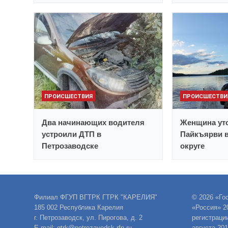
ПРОИСШЕСТВИЯ
ПРОИСШЕСТВИ
Два начинающих водителя
Женщина уто
устроили ДТП в
Пайкъярви 
Петрозаводске
округе
Филиал ФГУП ВГТРК ГТРК "КАРЕЛИЯ"
© 2026 «Го
185 002 Республика Карелия
«Россия» 2
г. Петрозаводск, ул. Пирогова, д. 2
регистраци
E-mail: gtrk@petrozavodsk.rfn.ru
августа 20