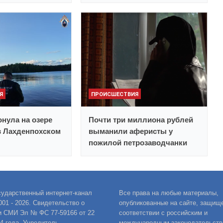
Я
ПРОИСШЕСТВИЯ
нула на озере
Почти три миллиона рублей
в Лахденпохском
выманили аферисты у
пожилой петрозаводчанки
сударственный интернет-канал
Все права на любые материалы,
001 - 2026. Свидетельство о
опубликованные на сайте, защищ
и СМИ Эл № ФС 77-59166 от 22
соответствии с российским и
14 года. Учредитель
международным законодательств