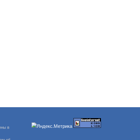
ены в
ом об