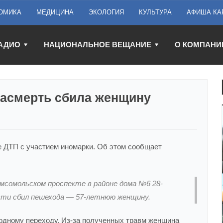
ОМИКА
МЕДИЦИНА
ЭКОЛОГИЯ
КУЛЬТУРА
АФИША КА
АДИО
НАЦИОНАЛЬНОЕ ВЕЩАНИЕ
О КОМПАНИ
насмерть сбила женщину
е ДТП с участием иномарки. Об этом сообщает
омсомольском проспекте в районе дома №6 28-
ости сбил пешехода — 57-летнюю женщину.
одному переходу. Из-за полученных травм женщина