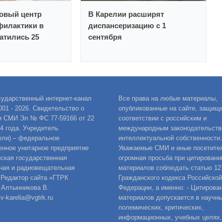
новый центр
В Карелии расширят
филактики в
диспансеризацию с 1
атились 25
сентября
сударственный интернет-канал
Все права на любые материалы,
001 - 2026. Свидетельство о
опубликованные на сайте, защищ
и СМИ Эл № ФС 77-59166 от 22
соответствии с российским и
14 года. Учредитель
международным законодательств
ели) – федеральное
интеллектуальной собственности.
енное унитарное предприятие
Уважаемые СМИ и иные посетител
ская государственная
огромная просьба при цитировани
ная и радиовещательная
материалов соблюдать статью 12
 Редактор сайта «ГТРК
Гражданского кодекса Российской
 Алтынникова В.
Федерации, а именно: - Цитирова
v-karelia@vgtrk.ru
материалов допускается в научны
полемических, критических,
информационных, учебных целях,