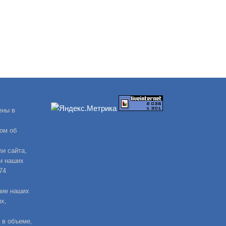
ены в
ом об
и сайта,
и наших
74
ние наших
х,
 в объеме,