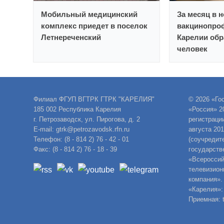
Мобильный медицинский
За месяц в 
комплекс приедет в поселок
вакцинопро
Летнереченский
Карелии обр
человек
Филиал ФГУП ВГТРК ГТРК "КАРЕЛИЯ"
© 2026 «Го
185 002 Республика Карелия
«Россия» 2
г. Петрозаводск, ул. Пирогова, д. 2
регистраци
E-mail: gtrk@petrozavodsk.rfn.ru
августа 20
Телефон: (8 - 814 2) 76 - 42 - 01
(соучредит
Факс: (8 - 814 2) 76 - 18 - 39
государств
«Всероссий
телевизион
компания».
«Карелия»:
Приемная: t