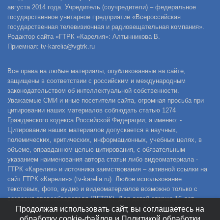
августа 2014 года. Учредитель (соучредители) – федеральное
государственное унитарное предприятие «Всероссийская
государственная телевизионная и радиовещательная компания».
Редактор сайта «ГТРК «Карелия»: Алтынникова В.
Приемная: tv-karelia@vgtrk.ru
Все права на любые материалы, опубликованные на сайте,
защищены в соответствии с российским и международным
законодательством об интеллектуальной собственности.
Уважаемые СМИ и иные посетители сайта, огромная просьба при
цитировании наших материалов соблюдать статью 1274
Гражданского кодекса Российской Федерации, а именно: -
Цитирование наших материалов допускается в научных,
полемических, критических, информационных, учебных целях, в
объеме, оправданном целью цитирования, с обязательным
указанием наименования автора статьи либо видеоматериала -
ГТРК «Карелия» и источника заимствования – активной ссылки на
сайт ГТРК «Карелия» (tv-karelia.ru). Любое использование
текстовых, фото, аудио и видеоматериалов возможно только с
согласия правообладателя (ВГТРК). Для детей старше 16 лет.
Продолжая использовать сайт, вы соглашаетесь на
обработку cookie-файлов и Политикой обработки