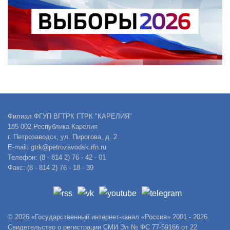
Филиал ФГУП ВГТРК ГТРК "КАРЕЛИЯ"
185 002 Республика Карелия
г. Петрозаводск, ул. Пирогова, д. 2
E-mail: gtrk@petrozavodsk.rfn.ru
Телефон: (8 - 814 2) 76 - 42 - 01
Факс: (8 - 814 2) 76 - 18 - 39
© 2026 «Государственный интернет-канал «Россия» 2001 - 2026.
Свидетельство о регистрации СМИ Эл № ФС 77-59166 от 22