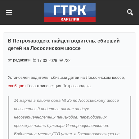
В Петрозаводске найден водитель, сбивший
детей на Лососинском шоссе
от редакции
17.03.2026
732
Установлен водитель, сбивший детей на Лососинском шоссе,
сообщает
Госавтоинспекция Петрозаводска.
14 марта в районе дома № 25 по Лососинскому шоссе
неизвестный водитель наехал на двух
несовершеннолетних пешеходов, переходивших
проезжую часть бульвара Интернационалистов.
Водитель с места ДТП уехал, в Госавтоинспекцию не