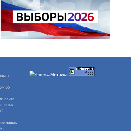
ены в
ом об
и сайта,
и наших
74
ние наших
х,