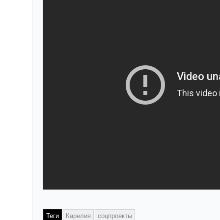
Теги
Карелия
соцпроекты