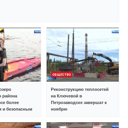
ОБЩЕСТВО
озеро
Реконструкцию теплосетей
о района
на Ключевой в
все более
Петрозаводске завершат к
 и безопасным
ноябрю