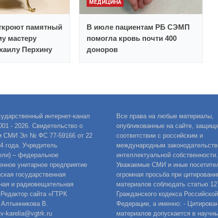
МЕДИЦИНА
откроют памятный
В июле пациентам РБ СЭМП
му мастеру
помогла кровь почти 400
хаилу Перхину
доноров
сударственный интернет-канал
Все права на любые материалы,
001 - 2026. Свидетельство о
опубликованные на сайте, защищ
и СМИ Эл № ФС 77-59166 от 22
соответствии с российским и
14 года. Учредитель
международным законодательств
ели) – федеральное
интеллектуальной собственности.
енное унитарное предприятие
Уважаемые СМИ и иные посетител
ская государственная
огромная просьба при цитировани
ная и радиовещательная
материалов соблюдать статью 12
 Редактор сайта «ГТРК
Гражданского кодекса Российской
 Алтынникова В.
Федерации, а именно: - Цитирова
v-karelia@vgtrk.ru
материалов допускается в научны