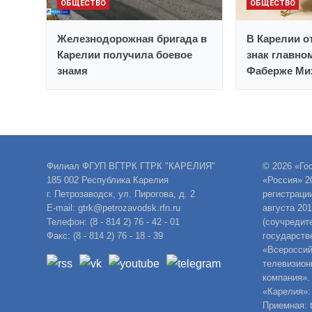
ОБЩЕСТВО
ОБЩЕСТВО
Железнодорожная бригада в
В Карелии 
Карелии получила боевое
знак главно
знамя
Фаберже Ми
Филиал ФГУП ВГТРК ГТРК "КАРЕЛИЯ"
© 2026 «Го
185 002 Республика Карелия
«Россия» 2
г. Петрозаводск, ул. Пирогова, д. 2
регистраци
E-mail: gtrk@petrozavodsk.rfn.ru
августа 20
Телефон: (8 - 814 2) 76 - 42 - 01
(соучредит
Факс: (8 - 814 2) 76 - 18 - 39
государств
«Всероссий
телевизион
компания».
«Карелия»:
Приемная: t