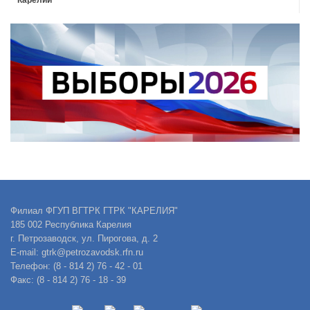
Карелии
Филиал ФГУП ВГТРК ГТРК "КАРЕЛИЯ"
185 002 Республика Карелия
г. Петрозаводск, ул. Пирогова, д. 2
E-mail: gtrk@petrozavodsk.rfn.ru
Телефон: (8 - 814 2) 76 - 42 - 01
Факс: (8 - 814 2) 76 - 18 - 39