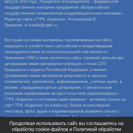
августа 2014 года. Учредитель (соучредители) – федеральное
государственное унитарное предприятие «Всероссийская
государственная телевизионная и радиовещательная компания».
Редактор сайта «ГТРК «Карелия»: Алтынникова В.
Приемная: tv-karelia@vgtrk.ru
Все права на любые материалы, опубликованные на сайте,
защищены в соответствии с российским и международным
законодательством об интеллектуальной собственности.
Уважаемые СМИ и иные посетители сайта, огромная просьба при
цитировании наших материалов соблюдать статью 1274
Гражданского кодекса Российской Федерации, а именно: -
Цитирование наших материалов допускается в научных,
полемических, критических, информационных, учебных целях, в
объеме, оправданном целью цитирования, с обязательным
указанием наименования автора статьи либо видеоматериала -
ГТРК «Карелия» и источника заимствования – активной ссылки на
сайт ГТРК «Карелия» (tv-karelia.ru). Любое использование
текстовых, фото, аудио и видеоматериалов возможно только с
согласия правообладателя (ВГТРК). Для детей старше 16 лет.
Продолжая использовать сайт, вы соглашаетесь на
обработку cookie-файлов и Политикой обработки