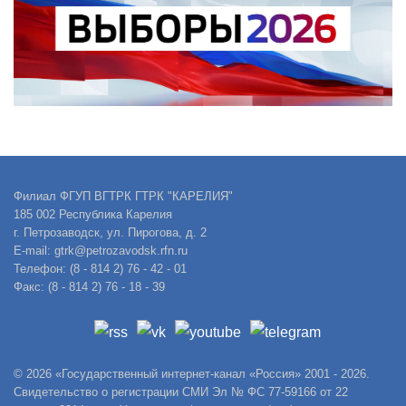
Филиал ФГУП ВГТРК ГТРК "КАРЕЛИЯ"
185 002 Республика Карелия
г. Петрозаводск, ул. Пирогова, д. 2
E-mail: gtrk@petrozavodsk.rfn.ru
Телефон: (8 - 814 2) 76 - 42 - 01
Факс: (8 - 814 2) 76 - 18 - 39
© 2026 «Государственный интернет-канал «Россия» 2001 - 2026.
Свидетельство о регистрации СМИ Эл № ФС 77-59166 от 22