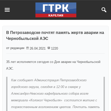
В Петрозаводске почтят память жертв аварии на
Чернобыльской АЭС
от редакции
26.04.2021
1220
35 лет исполняется сегодня со Дня аварии на Чернобыльской
АЭС.
Как сообщает Администрация Петрозаводского
городского округа, сегодня в 12:00 в сквере у
Александро-Невского кафедрального собора возле
мемориала «Колокол Чернобыля» состоится митинг с
торжественным возложением цветов. Почтить память