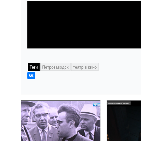
Теги
Петрозаводск
театр в кино