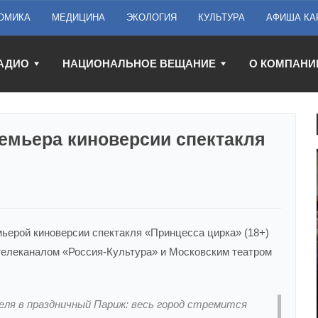
ОМИКА
МЕДИЦИНА
ЭКОЛОГИЯ
КУЛЬТУРА
АФИША КА
АДИО
НАЦИОНАЛЬНОЕ ВЕЩАНИЕ
О КОМПАНИ
емьера киноверсии спектакля
мьерой киноверсии спектакля «Принцесса цирка» (18+)
телеканалом «Россия-Культура» и Московским театром
ля в праздничный Париж: весь город стремится