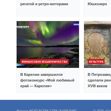
регатой и ретро-моторами
Юшкозеро
ФИНАНСОВОЕ МОШЕННИЧЕСТВО
КУЛЬТУРА
В Карелии завершился
В Петрозаво
фотоконкурс «Мой любимый
сделали рент
край — Карелия»
XVIII веков
Филиал ФГУП ВГТРК ГТРК "КАРЕЛИЯ"
© 2026 «Го