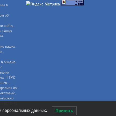
ены в
ом об
и сайта,
и наших
74
ние наших
х,
 в объеме,
 с
ования
ла - ГТРК
ания –
релия» (tv-
текстовых,
возможно
ля (ВГТРК).
ки персональных данных.
Принять