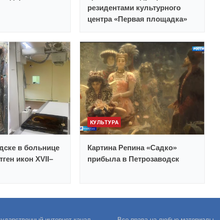
резидентами культурного
центра «Первая площадка»
КУЛЬТУРА
дске в больнице
Картина Репина «Садко»
ген икон XVII–
прибыла в Петрозаводск
сударственный интернет-канал
Все права на любые материалы,