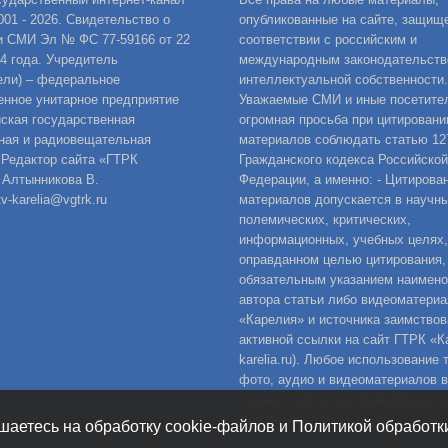
001 - 2026. Свидетельство о
опубликованные на сайте, защищ
и СМИ Эл № ФС 77-59166 от 22
соответствии с российским и
14 года. Учредитель
международным законодательств
ели) – федеральное
интеллектуальной собственности.
енное унитарное предприятие
Уважаемые СМИ и иные посетител
ская государственная
огромная просьба при цитировани
ная и радиовещательная
материалов соблюдать статью 12
 Редактор сайта «ГТРК
Гражданского кодекса Российской
 Алтынникова В.
Федерации, а именно: - Цитирова
v-karelia@vgtrk.ru
материалов допускается в научны
полемических, критических,
информационных, учебных целях,
оправданном целью цитирования,
обязательным указанием наимен
автора статьи либо видеоматериа
«Карелия» и источника заимствов
активной ссылки на сайт ГТРК «Ка
karelia.ru). Любое использование 
фото, аудио и видеоматериалов 
только с согласия правообладате
Для детей старше 16 лет.
шаетесь на обработку cookie-файлов и Политикой обработ