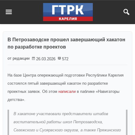
В Петрозаводске прошел завершающий хакатон
по разработке проектов
от редакции
26.03.2026
572
На базе Центра опережающей подготовки Республики Карелия
состоялся пятый завершающий хакатон по разработке
проектных заявок. Об этом
написали
в паблике «Навигаторы
детства».
В хакатоне участвовали представители штабов
воспитательной работы школ Петрозаводска,
Сегежского и Суоярвского округов, а также Пряжинского