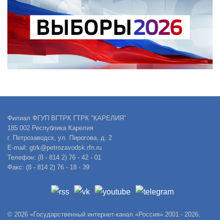
Филиал ФГУП ВГТРК ГТРК "КАРЕЛИЯ"
185 002 Республика Карелия
г. Петрозаводск, ул. Пирогова, д. 2
E-mail: gtrk@petrozavodsk.rfn.ru
Телефон: (8 - 814 2) 76 - 42 - 01
Факс: (8 - 814 2) 76 - 18 - 39
© 2026 «Государственный интернет-канал «Россия» 2001 - 2026.