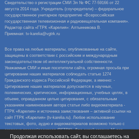
Свидетельство о регистрации СМИ Эл № ФС 77-59166 от 22
августа 2014 года. Учредитель (соучредители) – федеральное
государственное унитарное предприятие «Всероссийская
государственная телевизионная и радиовещательная компания».
Редактор сайта «ГТРК «Карелия»: Алтынникова В.
Приемная: tv-karelia@vgtrk.ru
Все права на любые материалы, опубликованные на сайте,
защищены в соответствии с российским и международным
законодательством об интеллектуальной собственности.
Уважаемые СМИ и иные посетители сайта, огромная просьба при
цитировании наших материалов соблюдать статью 1274
Гражданского кодекса Российской Федерации, а именно: -
Цитирование наших материалов допускается в научных,
полемических, критических, информационных, учебных целях, в
объеме, оправданном целью цитирования, с обязательным
указанием наименования автора статьи либо видеоматериала -
ГТРК «Карелия» и источника заимствования – активной ссылки на
сайт ГТРК «Карелия» (tv-karelia.ru). Любое использование
текстовых, фото, аудио и видеоматериалов возможно только с
согласия правообладателя (ВГТРК). Для детей старше 16 лет.
Продолжая использовать сайт, вы соглашаетесь на