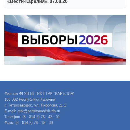
«Вести-Карелия». 07.08.26
Филиал ФГУП ВГТРК ГТРК "КАРЕЛИЯ"
185 002 Республика Карелия
г. Петрозаводск, ул. Пирогова, д. 2
E-mail: gtrk@petrozavodsk.rfn.ru
Телефон: (8 - 814 2) 76 - 42 - 01
Факс: (8 - 814 2) 76 - 18 - 39