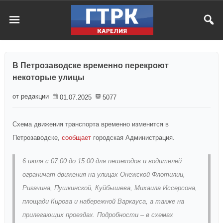
В Петрозаводске временно перекроют
некоторые улицы
от редакции
01.07.2025
5077
Схема движения транспорта временно изменится в
Петрозаводске,
сообщает
городская Администрация.
6 июля с 07:00 до 15:00 для пешеходов и водителей
ограничат движения на улицах Онежской Флотилии,
Ригачина, Пушкинской, Куйбышева, Михаила Иссерсона,
площади Кирова и набережной Варкауса, а также на
прилегающих проездах. Подробности – в схемах