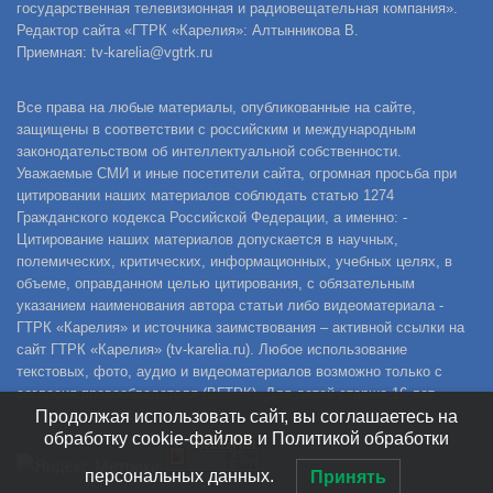
государственная телевизионная и радиовещательная компания».
Редактор сайта «ГТРК «Карелия»: Алтынникова В.
Приемная: tv-karelia@vgtrk.ru
Все права на любые материалы, опубликованные на сайте,
защищены в соответствии с российским и международным
законодательством об интеллектуальной собственности.
Уважаемые СМИ и иные посетители сайта, огромная просьба при
цитировании наших материалов соблюдать статью 1274
Гражданского кодекса Российской Федерации, а именно: -
Цитирование наших материалов допускается в научных,
полемических, критических, информационных, учебных целях, в
объеме, оправданном целью цитирования, с обязательным
указанием наименования автора статьи либо видеоматериала -
ГТРК «Карелия» и источника заимствования – активной ссылки на
сайт ГТРК «Карелия» (tv-karelia.ru). Любое использование
текстовых, фото, аудио и видеоматериалов возможно только с
согласия правообладателя (ВГТРК). Для детей старше 16 лет.
Продолжая использовать сайт, вы соглашаетесь на
обработку cookie-файлов и Политикой обработки
персональных данных.
Принять