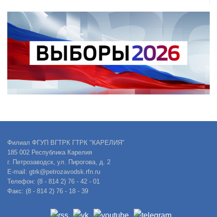
Филиал ФГУП ВГТРК ГТРК "КАРЕЛИЯ"
185 002 Республика Карелия
г. Петрозаводск, ул. Пирогова, д. 2
E-mail: gtrk@petrozavodsk.rfn.ru
Телефон: (8 - 814 2) 76 - 42 - 01
Факс: (8 - 814 2) 76 - 18 - 39