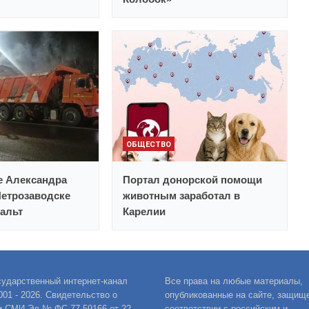
ОБЩЕСТВО
е Александра
Портал донорской помощи
Петрозаводске
животным заработал в
альт
Карелии
сударственный интернет-канал
Все права на любые материалы,
001 - 2026. Свидетельство о
опубликованные на сайте, защищ
и СМИ Эл № ФС 77-59166 от 22
соответствии с российским и