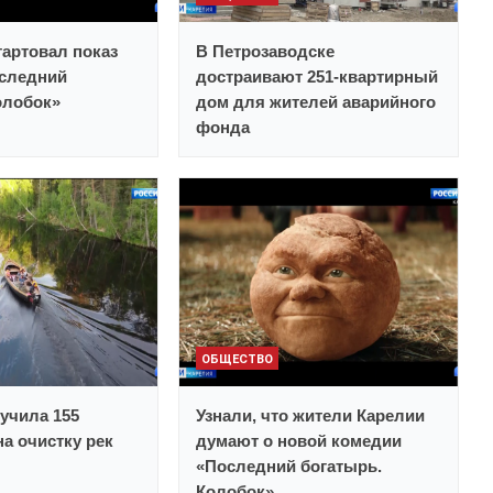
тартовал показ
В Петрозаводске
следний
достраивают 251-квартирный
олобок»
дом для жителей аварийного
фонда
ОБЩЕСТВО
учила 155
Узнали, что жители Карелии
а очистку рек
думают о новой комедии
«Последний богатырь.
Колобок»