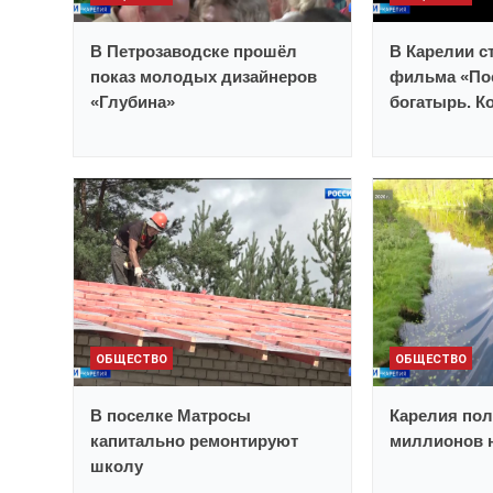
В Петрозаводске прошёл
В Карелии с
показ молодых дизайнеров
фильма «По
«Глубина»
богатырь. К
ОБЩЕСТВО
ОБЩЕСТВО
В поселке Матросы
Карелия пол
капитально ремонтируют
миллионов н
школу