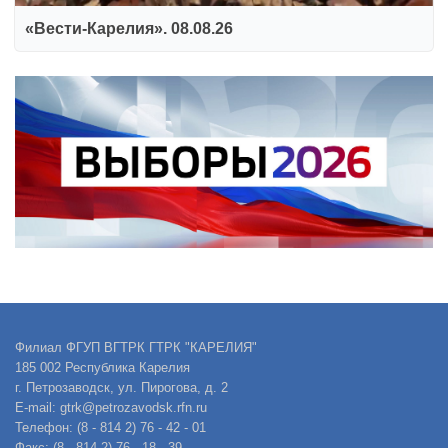
«Вести-Карелия». 08.08.26
Филиал ФГУП ВГТРК ГТРК "КАРЕЛИЯ"
185 002 Республика Карелия
г. Петрозаводск, ул. Пирогова, д. 2
E-mail: gtrk@petrozavodsk.rfn.ru
Телефон: (8 - 814 2) 76 - 42 - 01
Факс: (8 - 814 2) 76 - 18 - 39