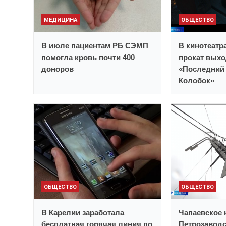
МЕДИЦИНА
ОБЩЕСТВО
В июле пациентам РБ СЭМП
В кинотеатр
помогла кровь почти 400
прокат выхо
доноров
«Последний 
Колобок»
ОБЩЕСТВО
ОБЩЕСТВО
В Карелии заработала
Чапаевское 
бесплатная горячая линия по
Петрозаводс