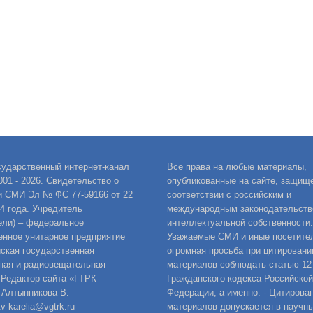
сударственный интернет-канал
Все права на любые материалы,
001 - 2026. Свидетельство о
опубликованные на сайте, защищ
и СМИ Эл № ФС 77-59166 от 22
соответствии с российским и
14 года. Учредитель
международным законодательств
ели) – федеральное
интеллектуальной собственности.
енное унитарное предприятие
Уважаемые СМИ и иные посетител
ская государственная
огромная просьба при цитировани
ная и радиовещательная
материалов соблюдать статью 12
 Редактор сайта «ГТРК
Гражданского кодекса Российской
 Алтынникова В.
Федерации, а именно: - Цитирова
v-karelia@vgtrk.ru
материалов допускается в научны