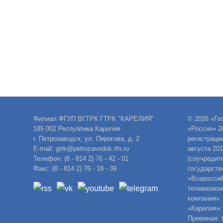
Филиал ФГУП ВГТРК ГТРК "КАРЕЛИЯ"
© 2026 «Го
185 002 Республика Карелия
«Россия» 2
г. Петрозаводск, ул. Пирогова, д. 2
регистраци
E-mail: gtrk@petrozavodsk.rfn.ru
августа 20
Телефон: (8 - 814 2) 76 - 42 - 01
(соучредит
Факс: (8 - 814 2) 76 - 18 - 39
государств
«Всероссий
телевизион
компания».
«Карелия»:
Приемная: t