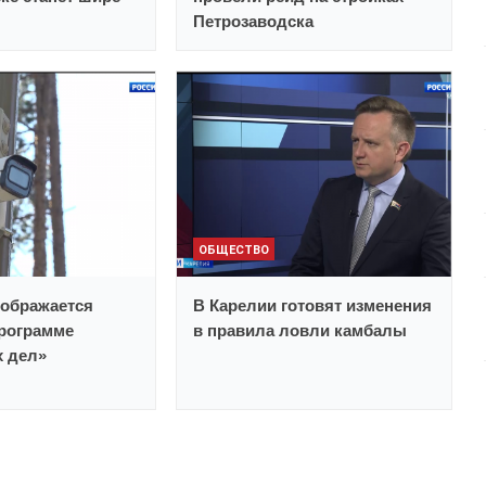
Петрозаводска
ОБЩЕСТВО
еображается
В Карелии готовят изменения
рограмме
в правила ловли камбалы
х дел»