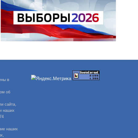
ены в
ом об
и сайта,
и наших
74
ние наших
х,