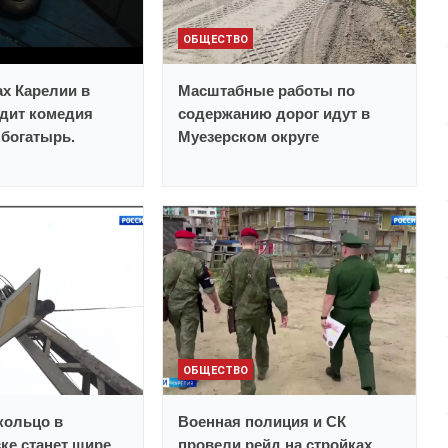
ОБЩЕСТВО
ах Карелии в
Масштабные работы по
дит комедия
содержанию дорог идут в
богатырь.
Муезерском округе
ОБЩЕСТВО
кольцо в
Военная полиция и СК
ке станет шире
провели рейд на стройках