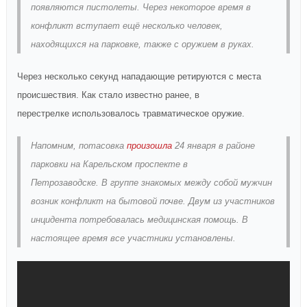
появляются пистолеты. Через некоторое время в
конфликт вступает ещё несколько человек,
находящихся на парковке, также с оружием в руках.
Через несколько секунд нападающие ретируются с места
происшествия. Как стало известно ранее, в
перестрелке использовалось травматическое оружие.
Напомним, потасовка
произошла
24 января в районе
парковки на Карельском проспекте в
Петрозаводске. В группе знакомых между собой мужчин
возник конфликт на бытовой почве. Двум из участников
инцидента потребовалась медицинская помощь. В
настоящее время все участники установлены.