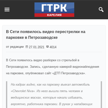
В Сети появилось видео перестрелки на
парковке в Петрозаводске
от редакции
27.01.2021
4014
В Сети появилось видео разборки со стрельбой в
Петрозаводске. Запись, сделанную камерой видеонаблюдения
на парковке, опубликовал сайт «ДТП Петрозаводска».
На кадрах видно, как на парковку въехал автомобиль
«Chevrolet Niva». Из него вышли пять человек в
медицинских масках, которые начали избивать,
вероятно, работника парковки. В руках у нападающих