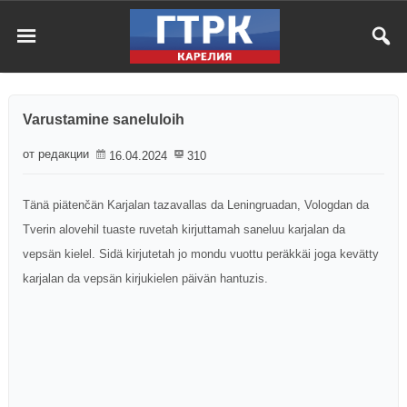
Varustamine saneluloih
от редакции
16.04.2024
310
Tänä piätenčän Karjalan tazavallas da Leningruadan, Vologdan da
Tverin alovehil tuaste ruvetah kirjuttamah saneluu karjalan da
vepsän kielel. Sidä kirjutetah jo mondu vuottu peräkkäi joga kevätty
karjalan da vepsän kirjukielen päivän hantuzis.